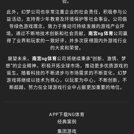
验。
此外，幻梦公司也非常注重企业的社会责任，积极参与公
益活动，支持青少年教育及环境保护等社会事业。公司倡
导绿色游戏理念，致力于推动可持续发展的游戏产业环
境。通过不断地技术创新和社会贡献，
南宫ng体育
公司赢
得了业界和玩家的一致好评，并多次获得国内外游戏行业
的大奖和荣誉。
展望未来，
南宫ng体育
公司将继续秉承“创新、激情、梦
想”的企业精神，积极开拓全球市场，推动更多优质游戏的
诞生。随着科技的不断进步与市场需求的不断变化，幻梦
游戏将继续以技术为核心，以玩家为中心，不断创新，不
断超越，努力在全球游戏行业中占据更加重要的地位。
APP下载NG体育
经典案例
集团游戏