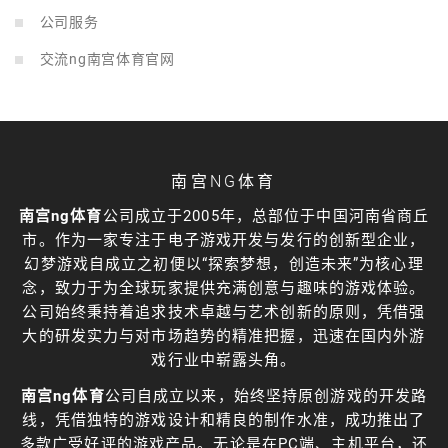
公司服务
交流ng南宫体育官网
南宫NG体育
南宫ng体育
公司成立于2005年，总部位于中国河南省商丘
市。作为一家专注于电子游戏开发与发行的创新型企业，
幻梦游戏自成立之初便以“探索梦想，创造未来”为核心理
念，致力于为全球玩家提供充满创意与趣味的游戏体验。
公司始终秉持着追求技术卓越与艺术创新的原则，凭借强
大的研发实力与对市场趋势的精准把握，迅速在国内外游
戏行业中崭露头角。
南宫ng体育
公司自成立以来，始终坚持原创游戏的开发路
线，凭借独特的游戏设计和精良的制作水准，成功推出了
多款广受好评的游戏产品。无论是在PC端、主机平台，还