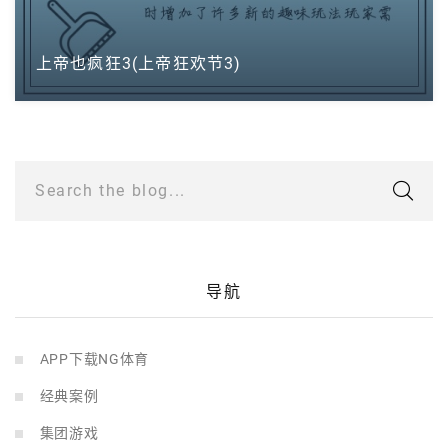
上帝也疯狂3(上帝狂欢节3)
Search the blog...
导航
APP下载NG体育
经典案例
集团游戏