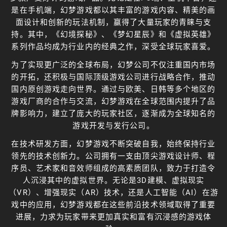
是在手机端，幻梦游戏都以其丰富的游戏内容、精美的画
面设计和创新的玩法机制，赢得了大量玩家的青睐与支
持。其中，《幻境探秘》、《梦幻星辰》和《虚拟英雄》
系列作品均成为行业内的经典之作，深受全球玩家喜爱。
为了实现更广泛的全球布局，幻梦公司不仅注重国内市场
的开拓，还积极与国际顶级游戏公司进行战略合作，推动
国内原创游戏走向世界。通过与欧美、日韩等多个地区的
游戏厂商的合作与交流，幻梦游戏在全球范围内提升了品
牌影响力，建立了庞大的玩家社区，逐渐成为全球知名的
游戏开发与发行公司。
在技术研发方面，幻梦游戏不断突破自我，始终保持行业
领先的技术创新力。公司拥有一支由顶尖游戏设计师、程
序员、艺术家和音效师组成的高素质团队，致力于打造令
人沉浸其中的虚拟世界。无论是3D建模、虚拟现实
（VR）、增强现实（AR）技术，还是人工智能（AI）在游
戏中的应用，幻梦游戏都在这些前沿技术领域取得了重要
进展，力求为玩家带来更加真实和富有沉浸感的游戏体