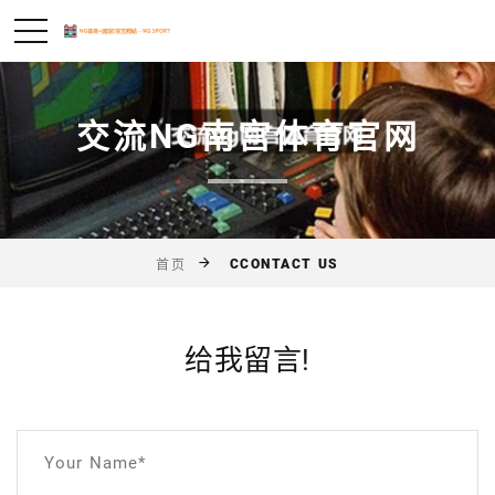
交流NG南宫体育官网
CCONTACT US
首页
给我留言!
Your Name*