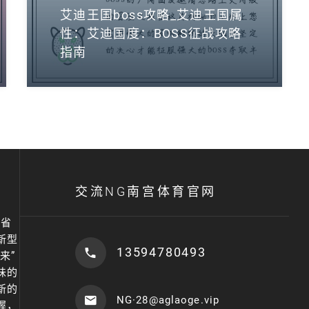
艾迪王国boss攻略_艾迪王国属
性：艾迪国度：BOSS征战攻略
指南
交流NG南宫体育官网
南省
新型
13594780493
来”
味的
新的
NG·28@aglaoge.vip
握，