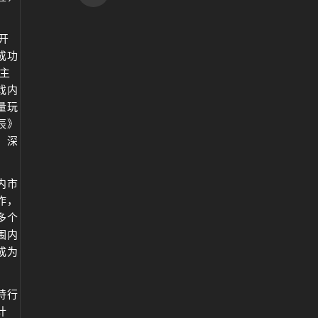
开
成功
主
戏内
量玩
辰》
，深
内市
作，
多个
围内
成为
持行
计