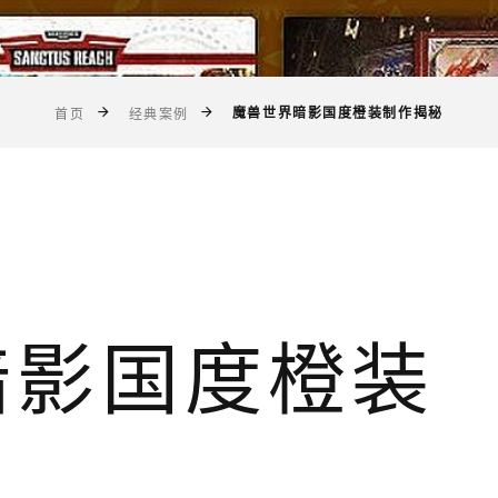
魔兽世界暗影国度橙装制作揭秘
首页
经典案例
暗影国度橙装