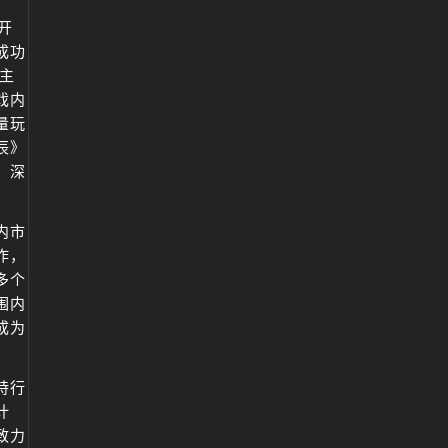
开
成功
主
戏内
量玩
辰》
，深
内市
作，
多个
围内
成为
持行
计
致力