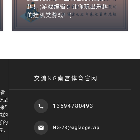
趣！(游戏编辑：让你玩出乐趣
的挂机类游戏！)
交流NG南宫体育官网
南省
新型
13594780493
来”
味的
新的
NG·28@aglaoge.vip
握，