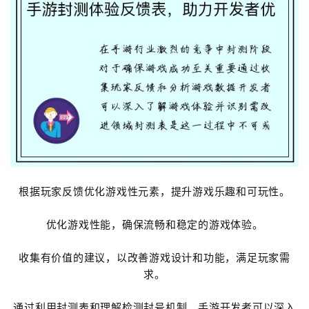
根据玩家反馈优化游戏性元素，提升游戏乐趣和可玩性。
优化游戏性能，确保流畅和稳定的游戏体验。
收集有价值的建议，以改善游戏设计和功能，满足玩家需
求。
通过利用封测表和理解检测封号机制，手游开发者可以深入