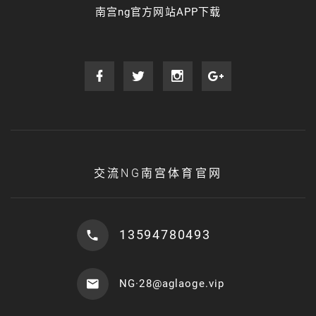
南宫ng官方网站APP下载
交流NG南宫体育官网
13594780493
NG·28@aglaoge.vip