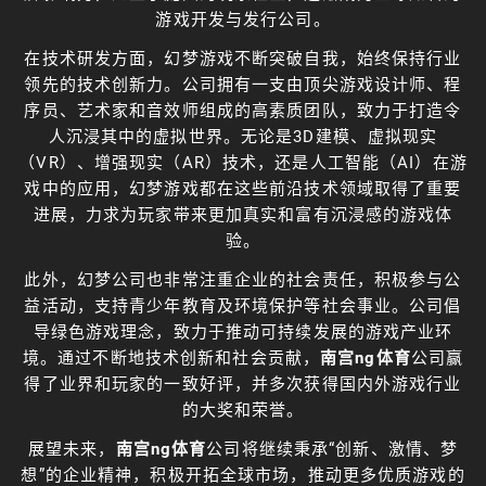
游戏开发与发行公司。
在技术研发方面，幻梦游戏不断突破自我，始终保持行业
领先的技术创新力。公司拥有一支由顶尖游戏设计师、程
序员、艺术家和音效师组成的高素质团队，致力于打造令
人沉浸其中的虚拟世界。无论是3D建模、虚拟现实
（VR）、增强现实（AR）技术，还是人工智能（AI）在游
戏中的应用，幻梦游戏都在这些前沿技术领域取得了重要
进展，力求为玩家带来更加真实和富有沉浸感的游戏体
验。
此外，幻梦公司也非常注重企业的社会责任，积极参与公
益活动，支持青少年教育及环境保护等社会事业。公司倡
导绿色游戏理念，致力于推动可持续发展的游戏产业环
境。通过不断地技术创新和社会贡献，
南宫ng体育
公司赢
得了业界和玩家的一致好评，并多次获得国内外游戏行业
的大奖和荣誉。
展望未来，
南宫ng体育
公司将继续秉承“创新、激情、梦
想”的企业精神，积极开拓全球市场，推动更多优质游戏的