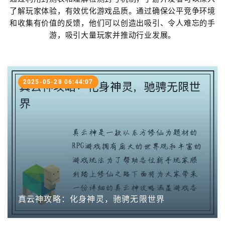
了解玩家体验，有效优化游戏品质。通过确保公平竞争环境
和收集有价值的反馈，他们可以创造出吸引、令人难忘的手
游，吸引大量玩家并推动行业发展。
2025-05-28 06:44:07
真云神攻略：化身神灵，驰骋无限世界