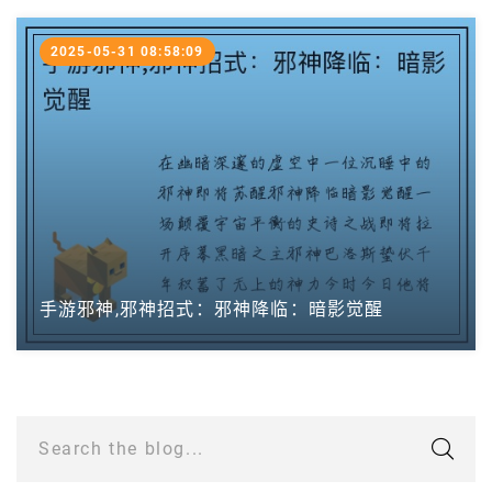
2025-05-31 08:58:09
手游邪神,邪神招式：邪神降临：暗影觉醒
Search the blog...