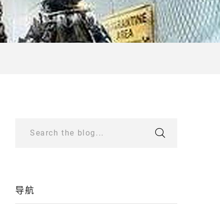
Search the blog...
导航