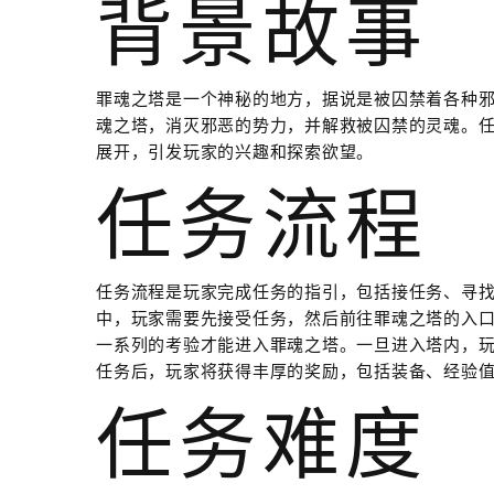
背景故事
罪魂之塔是一个神秘的地方，据说是被囚禁着各种
魂之塔，消灭邪恶的势力，并解救被囚禁的灵魂。任
展开，引发玩家的兴趣和探索欲望。
任务流程
任务流程是玩家完成任务的指引，包括接任务、寻
中，玩家需要先接受任务，然后前往罪魂之塔的入口
一系列的考验才能进入罪魂之塔。一旦进入塔内，
任务后，玩家将获得丰厚的奖励，包括装备、经验
任务难度