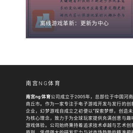
离线游戏革新：更新为中心
南宫NG体育
南宫ng体育
公司成立于2005年，总部位于中国河
商丘市。作为一家专注于电子游戏开发与发行的创
企业，幻梦游戏自成立之初便以“探索梦想，创造未
为核心理念，致力于为全球玩家提供充满创意与趣
游戏体验。公司始终秉持着追求技术卓越与艺术创
原则，凭借强大的研发实力与对市场趋势的精准把