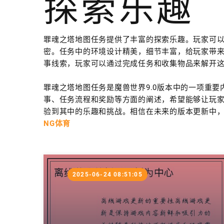
探索乐趣
罪魂之塔地图任务提供了丰富的探索乐趣。玩家可
密。任务中的环境设计精美，细节丰富，给玩家带
事线索，玩家可以通过完成任务和收集物品来解开
罪魂之塔地图任务是魔兽世界9.0版本中的一项重
事、任务流程和奖励等方面的阐述，希望能够让玩
验到其中的乐趣和挑战。相信在未来的版本更新中
NG体育
2025-06-24 08:51:05