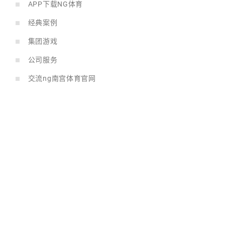
APP下载NG体育
经典案例
集团游戏
公司服务
交流ng南宫体育官网