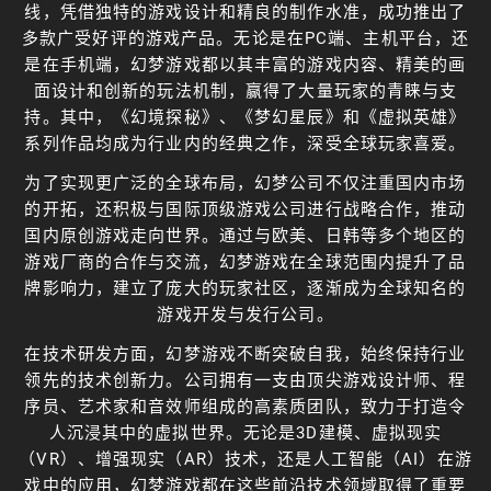
线，凭借独特的游戏设计和精良的制作水准，成功推出了
多款广受好评的游戏产品。无论是在PC端、主机平台，还
是在手机端，幻梦游戏都以其丰富的游戏内容、精美的画
面设计和创新的玩法机制，赢得了大量玩家的青睐与支
持。其中，《幻境探秘》、《梦幻星辰》和《虚拟英雄》
系列作品均成为行业内的经典之作，深受全球玩家喜爱。
为了实现更广泛的全球布局，幻梦公司不仅注重国内市场
的开拓，还积极与国际顶级游戏公司进行战略合作，推动
国内原创游戏走向世界。通过与欧美、日韩等多个地区的
游戏厂商的合作与交流，幻梦游戏在全球范围内提升了品
牌影响力，建立了庞大的玩家社区，逐渐成为全球知名的
游戏开发与发行公司。
在技术研发方面，幻梦游戏不断突破自我，始终保持行业
领先的技术创新力。公司拥有一支由顶尖游戏设计师、程
序员、艺术家和音效师组成的高素质团队，致力于打造令
人沉浸其中的虚拟世界。无论是3D建模、虚拟现实
（VR）、增强现实（AR）技术，还是人工智能（AI）在游
戏中的应用，幻梦游戏都在这些前沿技术领域取得了重要