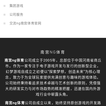
集团游戏
公司服务
交流ng南宫体育官网
南宫NG体育
南宫ng体育
公司成立于2005年，总部位于中国河南省商丘
市。作为一家专注于电子游戏开发与发行的创新型企业，
幻梦游戏自成立之初便以“探索梦想，创造未来”为核心理
念，致力于为全球玩家提供充满创意与趣味的游戏体验。
公司始终秉持着追求技术卓越与艺术创新的原则，凭借强
大的研发实力与对市场趋势的精准把握，迅速在国内外游
戏行业中崭露头角。
南宫ng体育
公司自成立以来，始终坚持原创游戏的开发路