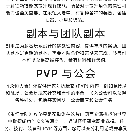
于解锁新技能或提升现有技能。装备对于提升角色的属性和
能力也至关重要。在永恒大陆中，有各种各样的装备，包括
武器、护甲和饰品。
副本与团队副本
副本是为多名玩家设计的挑战性内容，提供丰厚的奖励。团
队副本是更难的副本，需要团队合作和策略来完成。参与副
本可以获得高级装备、稀有材料和经验值。
PVP 与公会
《永恒大陆》还提供玩家对抗玩家 (PVP) 内容，例如竞技场
和战场。公会是玩家社交和合作的平台。加入公会可以获得
各种好处，包括突袭团队、公会商店和公会任务。
《永恒大陆》攻略只是帮助您在这片广阔而充满挑战的世界
中取得成功的众多资源之一。通过仔细研究职业选择、任
务、技能、装备和 PVP 等方面，您可以充分利用游戏并享受