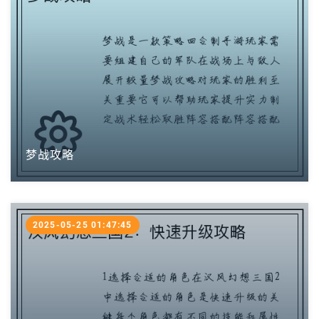
梦战攻略
2025-05-25 01:47:45