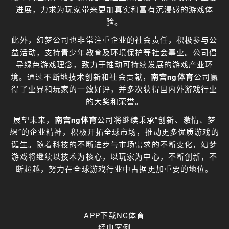
进展，力求为玩家带来更加真实和富有沉浸感的游戏体
验。
此外，幻梦公司也非常注重企业的社会责任，积极参与公
益活动，支持青少年教育及环境保护等社会事业。公司倡
导绿色游戏理念，致力于推动可持续发展的游戏产业环
境。通过不断地技术创新和社会贡献，
南宫ng体育
公司赢
得了业界和玩家的一致好评，并多次获得国内外游戏行业
的大奖和荣誉。
展望未来，
南宫ng体育
公司将继续秉承“创新、激情、梦
想”的企业精神，积极开拓全球市场，推动更多优质游戏的
诞生。随着科技的不断进步与市场需求的不断变化，幻梦
游戏将继续以技术为核心，以玩家为中心，不断创新，不
断超越，努力在全球游戏行业中占据更加重要的地位。
APP下载NG体育
经典案例