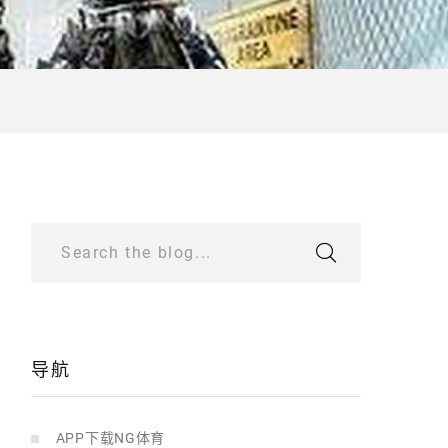
Search the blog...
导航
APP下载NG体育