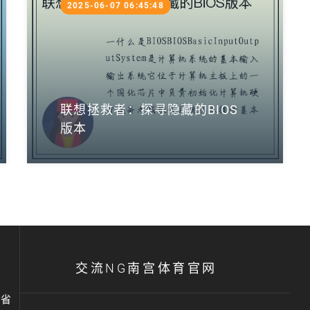
2025-06-07 06:45:48
联想拯救者：探寻隐藏的BIOS
版本
交流NG南宫体育官网
南省