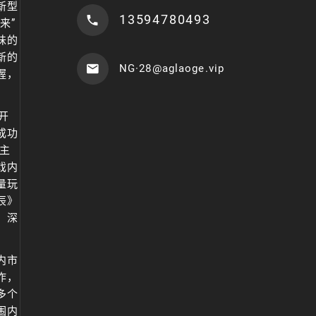
新型
13594780493
来”
味的
新的
NG·28@aglaoge.vip
握，
开
成功
主
戏内
量玩
辰》
，深
内市
作，
多个
围内