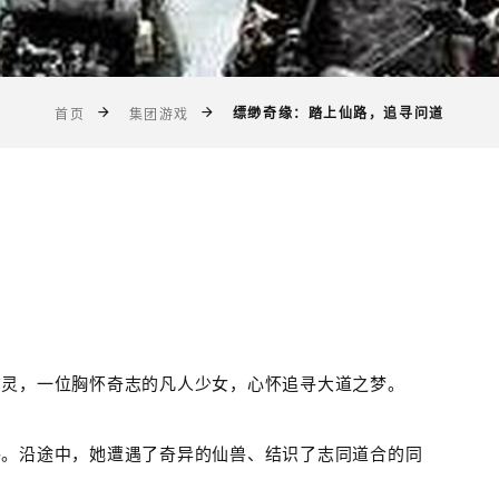
缥缈奇缘：踏上仙路，追寻问道
首页
集团游戏
玄灵，一位胸怀奇志的凡人少女，心怀追寻大道之梦。
路。沿途中，她遭遇了奇异的仙兽、结识了志同道合的同