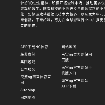
梦想”的企业精神，积极开拓全球市场，推动更多
游戏的诞生。随着科技的不断进步与市场需求的不
化，幻梦游戏将继续以技术为核心，以玩家为中心
断创新，不断超越，努力在全球游戏行业中占据更
要的地位。
APP下载NG体育
网站地图
经典案例
南宫ng官方网站网
页版
集团游戏
南宫ng官方网站手
公司服务
机版入口
交流ng南宫体育官
南宫ng官方网站
网
APP下载
SiteMap
网站地图