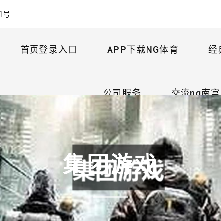
1号
首页登录入口
APP下载NG体育
经
公司服务
交流ng南
集团游戏