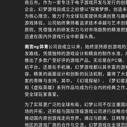
商丘市。作为一家专注于电子游戏开发与发行的创
企业，幻梦游戏自成立之初便以“探索梦想，创造未
为核心理念，致力于为全球玩家提供充满创意与趣
游戏体验。公司始终秉持着追求技术卓越与艺术创
原则，凭借强大的研发实力与对市场趋势的精准把
迅速在国内外游戏行业中崭露头角。
南宫ng体育
公司自成立以来，始终坚持原创游戏的
发路线，凭借独特的游戏设计和精良的制作水准，
推出了多款广受好评的游戏产品。无论是在PC端、
机平台，还是在手机端，幻梦游戏都以其丰富的游
容、精美的画面设计和创新的玩法机制，赢得了大
家的青睐与支持。其中，《幻境探秘》、《梦幻星
和《虚拟英雄》系列作品均成为行业内的经典之作
受全球玩家喜爱。
为了实现更广泛的全球布局，幻梦公司不仅注重国
场的开拓，还积极与国际顶级游戏公司进行战略合
推动国内原创游戏走向世界。通过与欧美、日韩等
地区的游戏厂商的合作与交流，幻梦游戏在全球范