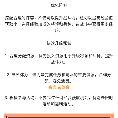
优化阵容
搭配合理的阵容，不仅可以提升战斗力，还可以提高经验值
获取率。选择经验加成的将领和兵种，在战斗中获得更多经
验。
快速升级秘诀
1. 合理分配资源：优先投入资源用于升级将领和兵种，提升
战斗力。
2. 节省体力：体力是完成任务和副本的重要资源，合理分
配，避免浪费。
南宫ng体育
3. 积极参与活动：不要错过任何经验获取机会，特别是限时
活动和福利活动。