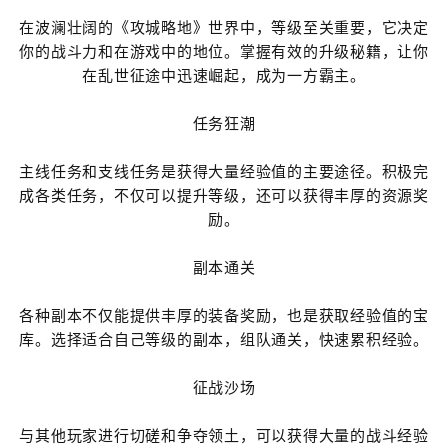
在波澜壮阔的《攻城略地》世界中，等级至关重要，它决定
你的战斗力和在游戏中的地位。掌握有效的升级秘籍，让你
在乱世征途中迅速崛起，成为一方霸主。
任务狂潮
主线任务和支线任务是获得大量经验值的主要途径。积极完
成各类任务，不仅可以提升等级，还可以获得丰厚的资源奖
励。
副本通关
各种副本不仅能提供丰厚的装备奖励，也是获取经验值的宝
库。选择适合自己等级的副本，组队通关，快速累积经验。
征战沙场
与其他玩家进行切磋和争夺领土，可以获得大量的战斗经验