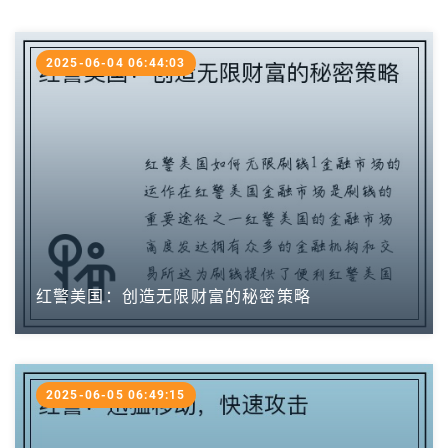
2025-06-04 06:44:03
红警美国：创造无限财富的秘密策略
2025-06-05 06:49:15