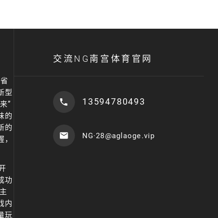
交流NG南宫体育官网
南省
新型
13594780493
来”
味的
新的
NG·28@aglaoge.vip
握，
开
成功
主
戏内
量玩