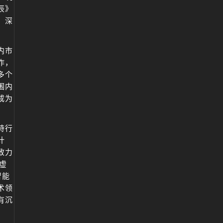
辰》
，深
内市
作，
多个
围内
成为
持行
计
致力
虚
智能
术领
有沉