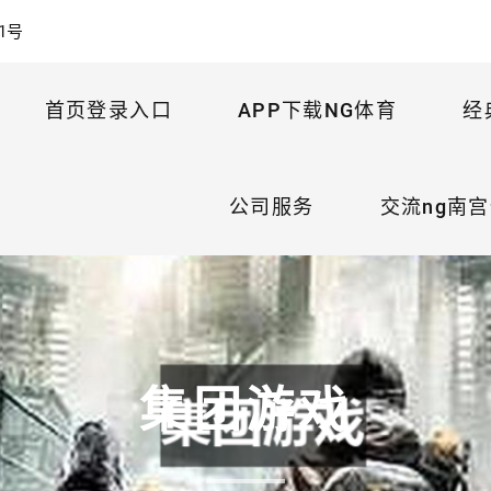
1号
首页登录入口
APP下载NG体育
经
公司服务
交流ng南
集团游戏