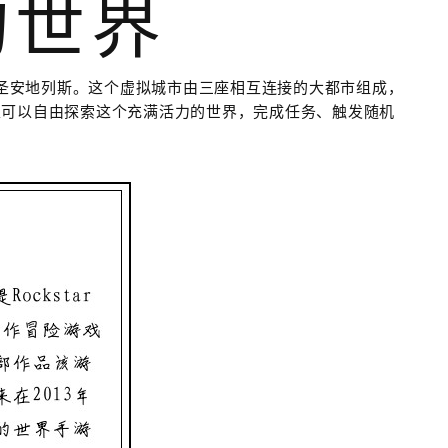
的世界
为圣安地列斯。这个虚拟城市由三座相互连接的大都市组成，
家可以自由探索这个充满活力的世界，完成任务、触发随机