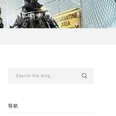
Search the blog...
导航