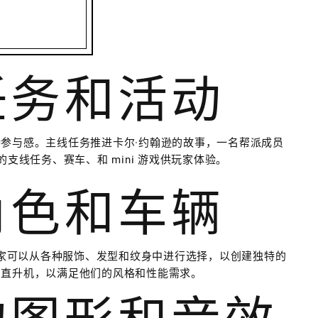
任务和活动
参与感。主线任务推进卡尔·约翰逊的故事，一名帮派成员
量的支线任务、赛车、和 mini 游戏供玩家体验。
角色和车辆
玩家可以从各种服饰、发型和纹身中进行选择，以创建独特的
和直升机，以满足他们的风格和性能需求。