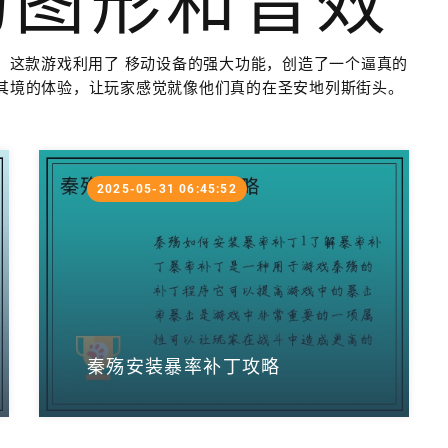
的图形和音效
名。这款游戏利用了 移动设备的强大功能，创造了一个逼真的
临其境的体验，让玩家感觉就像他们真的在圣安地列斯街头。
2025-05-31 06:45:52
秦殇安装暴率补丁攻略