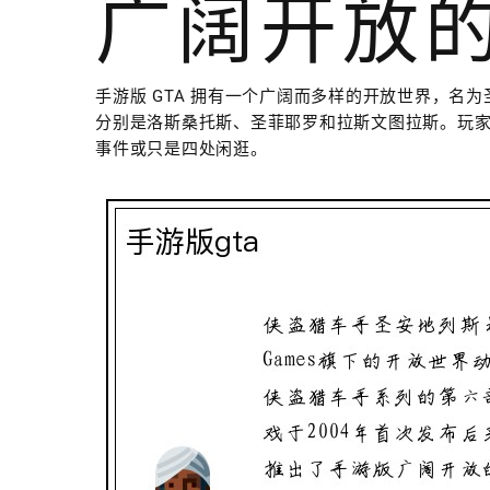
广阔开放
手游版 GTA 拥有一个广阔而多样的开放世界，名
分别是洛斯桑托斯、圣菲耶罗和拉斯文图拉斯。玩
事件或只是四处闲逛。