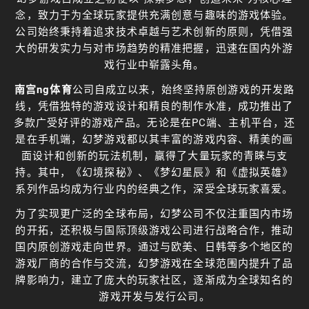
念，致力于为全球玩家提供充满创意与趣味的游戏体验。
公司始终秉持着追求技术卓越与艺术创新的原则，凭借强
大的研发实力与对市场趋势的精准把握，迅速在国内外游
戏行业中崭露头角。
南宫ng体育
公司自成立以来，始终坚持原创游戏的开发路
线，凭借独特的游戏设计和精良的制作水准，成功推出了
多款广受好评的游戏产品。无论是在PC端、主机平台，还
是在手机端，幻梦游戏都以其丰富的游戏内容、精美的画
面设计和创新的玩法机制，赢得了大量玩家的青睐与支
持。其中，《幻境探秘》、《梦幻星辰》和《虚拟英雄》
系列作品均成为行业内的经典之作，深受全球玩家喜爱。
为了实现更广泛的全球布局，幻梦公司不仅注重国内市场
的开拓，还积极与国际顶级游戏公司进行战略合作，推动
国内原创游戏走向世界。通过与欧美、日韩等多个地区的
游戏厂商的合作与交流，幻梦游戏在全球范围内提升了品
牌影响力，建立了庞大的玩家社区，逐渐成为全球知名的
游戏开发与发行公司。