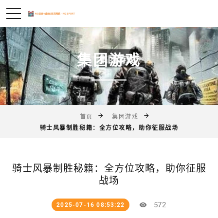
集团游戏
首页
集团游戏
骑士风暴制胜秘籍：全方位攻略，助你征服战场
骑士风暴制胜秘籍：全方位攻略，助你征服
战场
572
2025-07-16 08:53:22