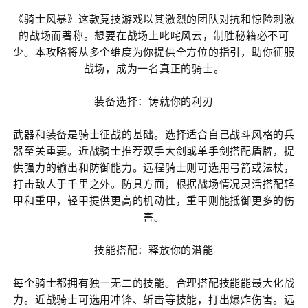
《骑士风暴》这款竞技游戏以其激烈的团队对抗和惊险刺激
的战场而著称。想要在战场上叱咤风云，制胜秘籍必不可
少。本攻略将从多个维度为你提供全方位的指引，助你征服
战场，成为一名真正的骑士。
装备选择：铸就你的利刃
武器和装备是骑士征战的基础。选择适合自己战斗风格的兵
器至关重要。近战骑士推荐双手大剑或单手剑搭配盾牌，提
供强力的输出和防御能力。远程骑士则可选用弓箭或法杖，
打击敌人于千里之外。防具方面，根据战场情况灵活搭配轻
甲和重甲，轻甲提供更高的机动性，重甲则能抵御更多的伤
害。
技能搭配：释放你的潜能
每个骑士都拥有独一无二的技能。合理搭配技能能最大化战
力。近战骑士可选用冲锋、斩击等技能，打出爆炸伤害。远