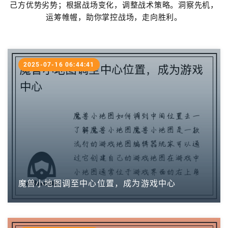
己方优势劣势；根据战场变化，调整战术策略。洞察先机，
运筹帷幄，助你掌控战场，走向胜利。
2025-07-16 06:44:41
魔兽小地图调至中心位置，成为游戏中心